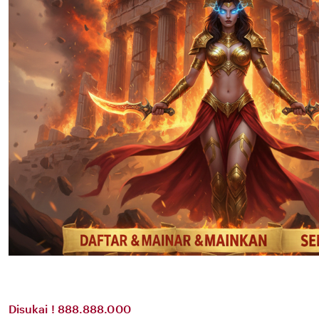
Disukai ! 888.888.000