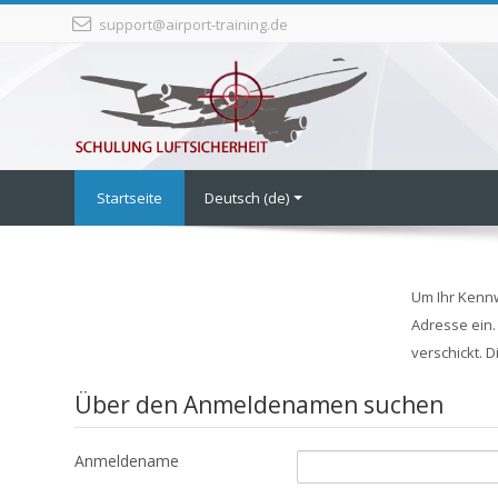
Zum
support@airport-training.de
Hauptinhalt
Startseite
Deutsch ‎(de)‎
Um Ihr Kennw
Adresse ein.
verschickt. D
Über den Anmeldenamen suchen
Anmeldename